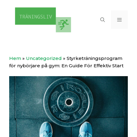
Hoppa
till
Meny
innehåll
Hem
»
Uncategorized
»
Styrketräningsprogram
för nybörjare på gym: En Guide För Effektiv Start