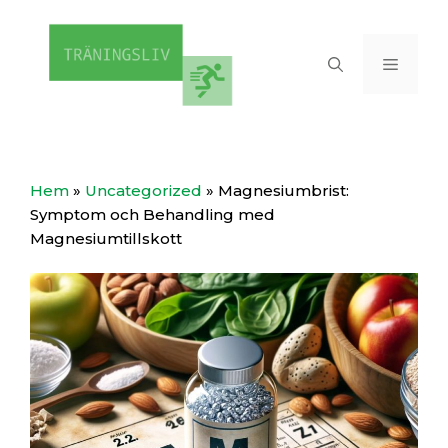
Hoppa
till
Meny
innehåll
Hem
»
Uncategorized
»
Magnesiumbrist:
Symptom och Behandling med
Magnesiumtillskott